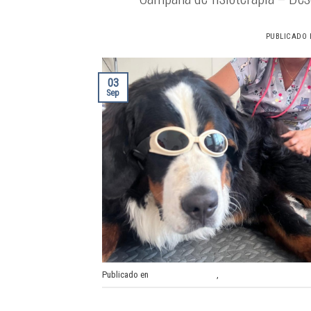
PUBLICADO
03
Sep
Publicado en
CAMPAÑA ACTIVA
,
Fisioterapia y rehabilitac