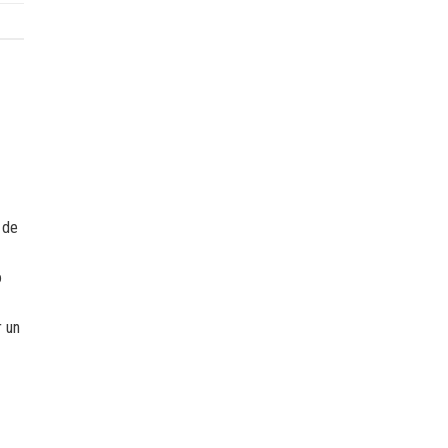
 de
o
r un