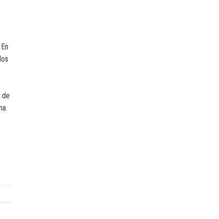
 En
los
l de
na