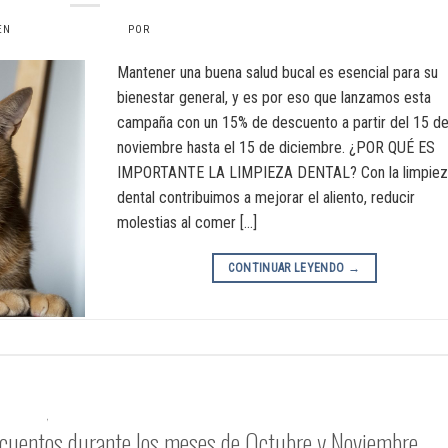
 EN
25 NOVIEMBRE, 2024
POR
VERONICAS6734
Mantener una buena salud bucal es esencial para su
bienestar general, y es por eso que lanzamos esta
campaña con un 15% de descuento a partir del 15 d
noviembre hasta el 15 de diciembre. ¿POR QUÉ ES
IMPORTANTE LA LIMPIEZA DENTAL? Con la limpiez
dental contribuimos a mejorar el aliento, reducir
molestias al comer […]
CONTINUAR LEYENDO
→
ÑA ACTIVA
,
FISIOTERAPIA Y REHABILITACIÓN
scuentos durante los meses de Octubre y Noviembre