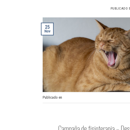
PUBLICADO
25
Nov
Publicado en
Medicina preventiva
CAMPA
Campaña de fisioterapia – De