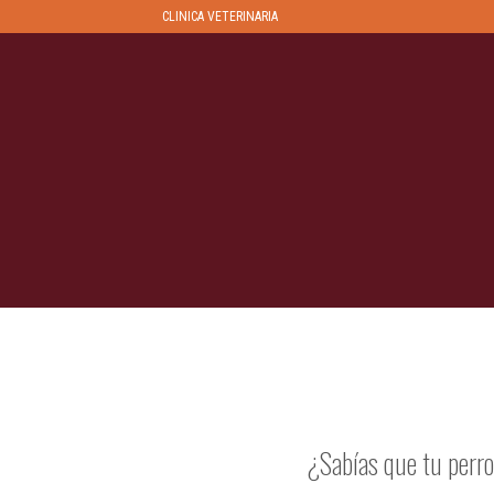
Skip
CLINICA VETERINARIA
to
content
¿Sabías que tu perro