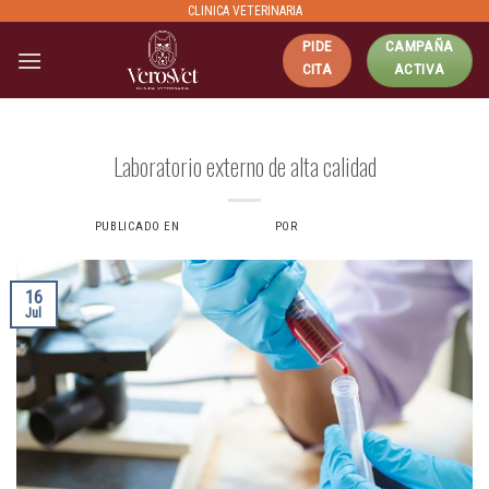
Skip
CLINICA VETERINARIA
to
PIDE
CAMPAÑA
content
CITA
ACTIVA
LABORATORIO EXTERNO
Laboratorio externo de alta calidad
PUBLICADO EN
16 JULIO, 2024
POR
VERONICAS6734
16
Jul