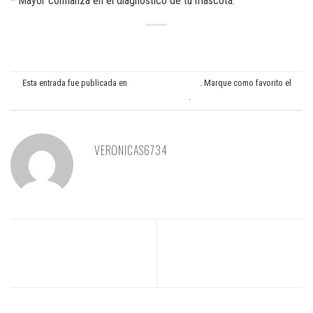
* Mayor confianza en el diagnóstico de tu mascota.
Esta entrada fue publicada en
Laboratorio externo
. Marque como favorito el
Enlace permanente
.
VERONICAS6734
Campaña de fisioterapia –
¿Qué es el AIAC?
Descuentos durante los meses
de Octubre y Noviembre