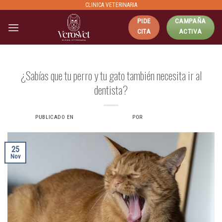
Skip
CLINICA VETERINARIA
to
PIDE
CAMPAÑA
content
CITA
ACTIVA
MEDICINA PREVENTIVA
¿Sabías que tu perro y tu gato también necesita ir al
dentista?
PUBLICADO EN
25 NOVIEMBRE, 2024
POR
VERONICAS6734
25
Nov