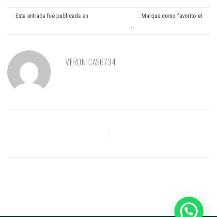
Esta entrada fue publicada en
Medicina preventiva
. Marque como favorito el
Enlace permanente
.
VERONICAS6734
Campaña de fisioterapia –
Descuentos durante los meses
de Octubre y Noviembre