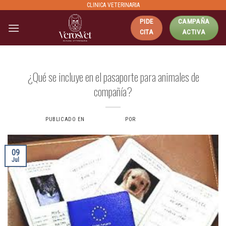
Skip
CLINICA VETERINARIA
to
PIDE
CAMPAÑA
content
CITA
ACTIVA
PASAPORTE
¿Qué se incluye en el pasaporte para animales de
compañía?
PUBLICADO EN
9 JULIO, 2024
POR
VERONICAS6734
09
Jul