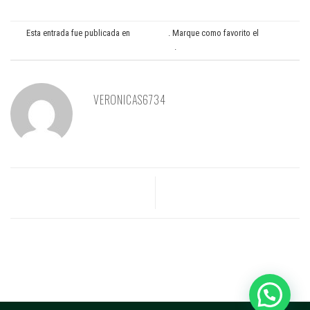
Esta entrada fue publicada en
Pasaporte
. Marque como favorito el
Enlace
permanente
.
VERONICAS6734
¿Qué es un certificado de salud
¿ Qué es CEXGAN ?
veterinario?