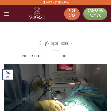
Skip
CLINICA VETERINARIA
to
PIDE
CAMPAÑA
content
CITA
ACTIVA
CIRUGÍA DE MÍNIMA INVASIÓN
Cirugía laparoscópica
PUBLICADO EN
4 JULIO, 2024
POR
VERONICAS6734
04
Jul