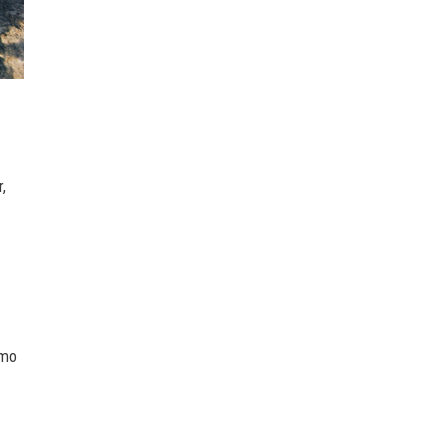
,
omo