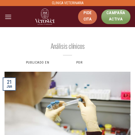
Skip
CLINICA VETERINARIA
to
PIDE
CAMPAÑA
content
CITA
ACTIVA
ANÁLISIS CLÍNICOS
Análisis clínicos
PUBLICADO EN
21 JUNIO, 2024
POR
VERONICAS6734
21
Jun