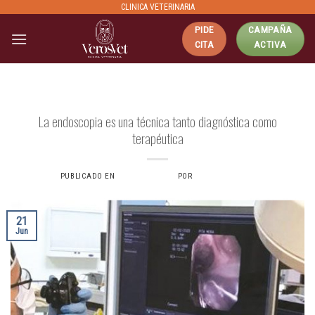
Skip
CLINICA VETERINARIA
to
PIDE
CAMPAÑA
content
CITA
ACTIVA
ENDOSCOPÍA
La endoscopia es una técnica tanto diagnóstica como
terapéutica
PUBLICADO EN
21 JUNIO, 2024
POR
VERONICAS6734
21
Jun